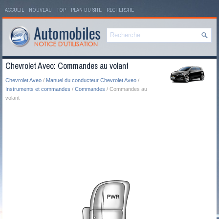
ACCUEIL
NOUVEAU
TOP
PLAN DU SITE
RECHERCHE
Chevrolet Aveo: Commandes au volant
Chevrolet Aveo
/
Manuel du conducteur Chevrolet Aveo
/
Instruments et commandes
/
Commandes
/ Commandes au
volant