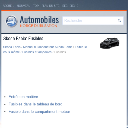
ACCUEIL
NOUVEAU
TOP
PLAN DU SITE
RECHERCHE
Skoda Fabia: Fusibles
Skoda Fabia
/
Manuel du conducteur Skoda Fabia
/
Faites-le
vous-même
/
Fusibles et ampoules
/ Fusibles
Entrée en matière
Fusibles dans le tableau de bord
Fusible dans le compartiment moteur