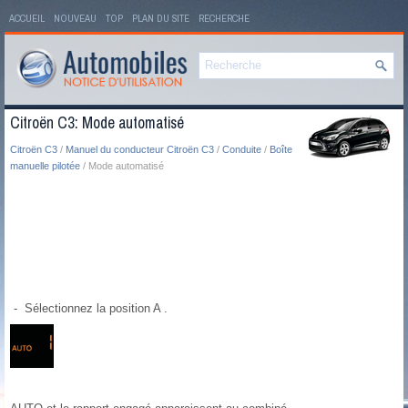
ACCUEIL
NOUVEAU
TOP
PLAN DU SITE
RECHERCHE
Citroën C3: Mode automatisé
Citroën C3
/
Manuel du conducteur Citroën C3
/
Conduite
/
Boîte
manuelle pilotée
/ Mode automatisé
- Sélectionnez la position A .