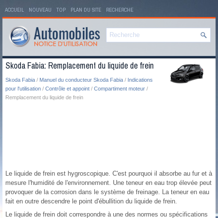
ACCUEIL
NOUVEAU
TOP
PLAN DU SITE
RECHERCHE
Skoda Fabia: Remplacement du liquide de frein
Skoda Fabia
/
Manuel du conducteur Skoda Fabia
/
Indications
pour l'utilisation
/
Contrôle et appoint
/
Compartiment moteur
/
Remplacement du liquide de frein
Le liquide de frein est hygroscopique. C'est pourquoi il absorbe au fur et à
mesure l'humidité de l'environnement. Une teneur en eau trop élevée peut
provoquer de la corrosion dans le système de freinage. La teneur en eau
fait en outre descendre le point d'ébullition du liquide de frein.
Le liquide de frein doit correspondre à une des normes ou spécifications