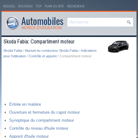
ACCUEIL
NOUVEAU
TOP
PLAN DU SITE
RECHERCHE
Skoda Fabia: Compartiment moteur
Skoda Fabia
/
Manuel du conducteur Skoda Fabia
/
Indications
pour l'utilisation
/
Contrôle et appoint
/ Compartiment moteur
Entrée en matière
Ouverture et fermeture du capot moteur
Synoptique du compartiment moteur
Contrôle du niveau d'huile moteur
Appoint d'huile moteur